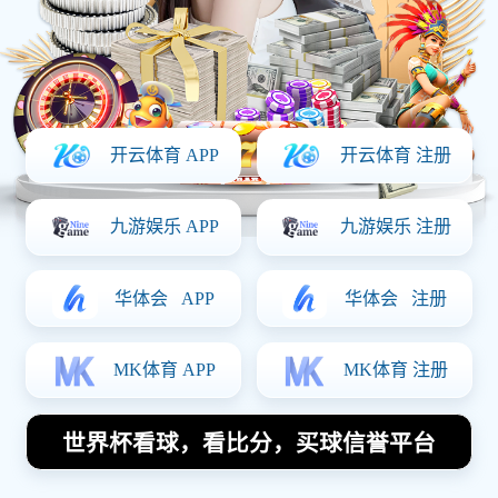
查看赛程
✓ 无需注册，即刻体验部分赛事