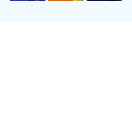
1080p 60帧超清画质，多信号源聚合，低延迟技术确保
直播画面与现场同步。
📊
深度数据
覆盖球员热区、xG预期进球、控球率分析及历史交锋数
据，助你洞察比赛本质。
💬